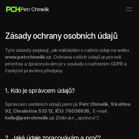
Petr Chmelík
Zásady ochrany osobních údajů
Tyto zásady popisují, jak nakládám s vašimi údaji na webu 
www.petrchmelik.cz
. Ochrana vašich údajů je pro mě 
prioritou a zpracovávám je v souladu s nařízením GDPR a 
českými právními předpisy.
1. Kdo je správcem údajů?
Správcem osobních údajů jsem já: 
Petr Chmelík, 9.května 
92, Chvaletice 533 12, IČO: 76036936, 
 E-mail: 
hello@petrchmelik.cz
(Dále jen „správce“)
2. Jaké údaje zpracovávám a proč?